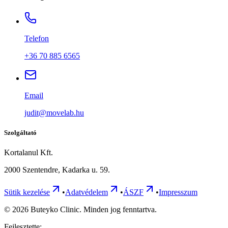
Telefon
+36 70 885 6565
Email
judit@movelab.hu
Szolgáltató
Kortalanul Kft.
2000 Szentendre, Kadarka u. 59.
Sütik kezelése
•
Adatvédelem
•
ÁSZF
•
Impresszum
©
2026
Buteyko Clinic. Minden jog fenntartva.
Fejlesztette: