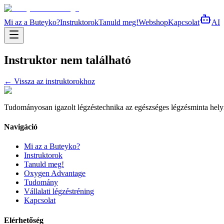
Mi az a Buteyko?
Instruktorok
Tanuld meg!
Webshop
Kapcsolat
AI
Instruktor nem található
← Vissza az instruktorokhoz
Tudományosan igazolt légzéstechnika az egészséges légzésminta helyreá
Navigáció
Mi az a Buteyko?
Instruktorok
Tanuld meg!
Oxygen Advantage
Tudomány
Vállalati légzéstréning
Kapcsolat
Elérhetőség