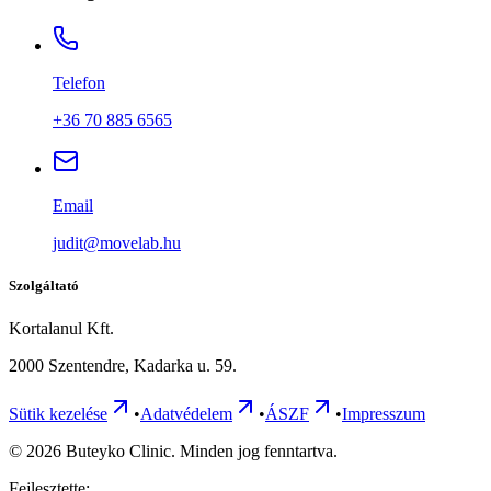
Telefon
+36 70 885 6565
Email
judit@movelab.hu
Szolgáltató
Kortalanul Kft.
2000 Szentendre, Kadarka u. 59.
Sütik kezelése
•
Adatvédelem
•
ÁSZF
•
Impresszum
©
2026
Buteyko Clinic. Minden jog fenntartva.
Fejlesztette: