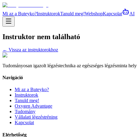
Mi az a Buteyko?
Instruktorok
Tanuld meg!
Webshop
Kapcsolat
AI
Instruktor nem található
← Vissza az instruktorokhoz
Tudományosan igazolt légzéstechnika az egészséges légzésminta helyreá
Navigáció
Mi az a Buteyko?
Instruktorok
Tanuld meg!
Oxygen Advantage
Tudomány
Vállalati légzéstréning
Kapcsolat
Elérhetőség