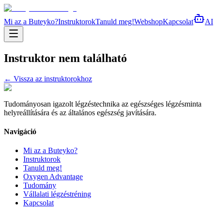
Mi az a Buteyko?
Instruktorok
Tanuld meg!
Webshop
Kapcsolat
AI
Instruktor nem található
← Vissza az instruktorokhoz
Tudományosan igazolt légzéstechnika az egészséges légzésminta
helyreállítására és az általános egészség javítására.
Navigáció
Mi az a Buteyko?
Instruktorok
Tanuld meg!
Oxygen Advantage
Tudomány
Vállalati légzéstréning
Kapcsolat