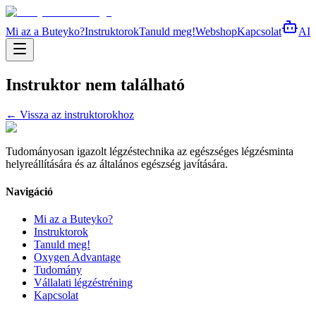
Mi az a Buteyko?
Instruktorok
Tanuld meg!
Webshop
Kapcsolat
AI
Instruktor nem található
← Vissza az instruktorokhoz
Tudományosan igazolt légzéstechnika az egészséges légzésminta
helyreállítására és az általános egészség javítására.
Navigáció
Mi az a Buteyko?
Instruktorok
Tanuld meg!
Oxygen Advantage
Tudomány
Vállalati légzéstréning
Kapcsolat