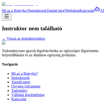
Mi az a Buteyko?
Instruktorok
Tanuld meg!
Webshop
Kapcsolat
AI
Instruktor nem található
← Vissza az instruktorokhoz
Tudományosan igazolt légzéstechnika az egészséges légzésminta
helyreállítására és az általános egészség javítására.
Navigáció
Mi az a Buteyko?
Instruktorok
Tanuld meg!
Oxygen Advantage
Tudomány
Vállalati légzéstréning
Kapcsolat