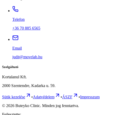
Telefon
+36 70 885 6565
Email
judit@movelab.hu
Szolgáltató
Kortalanul Kft.
2000 Szentendre, Kadarka u. 59.
Sütik kezelése
•
Adatvédelem
•
ÁSZF
•
Impresszum
©
2026
Buteyko Clinic. Minden jog fenntartva.
Fejlesztette: