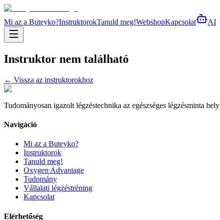
Mi az a Buteyko?
Instruktorok
Tanuld meg!
Webshop
Kapcsolat
AI
Instruktor nem található
← Vissza az instruktorokhoz
Tudományosan igazolt légzéstechnika az egészséges légzésminta helyreá
Navigáció
Mi az a Buteyko?
Instruktorok
Tanuld meg!
Oxygen Advantage
Tudomány
Vállalati légzéstréning
Kapcsolat
Elérhetőség