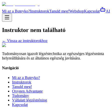
Mi az a Buteyko?
Instruktorok
Tanuld meg!
Webshop
Kapcsolat
AI
Instruktor nem található
← Vissza az instruktorokhoz
Tudományosan igazolt légzéstechnika az egészséges légzésminta
helyreállítására és az általános egészség javítására.
Navigáció
Mi az a Buteyko?
Instruktorok
Tanuld meg!
Oxygen Advantage
Tudomány
Vállalati légzéstréning
Kapcsolat