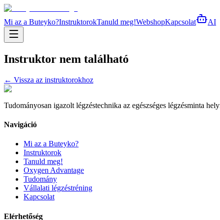
Mi az a Buteyko?
Instruktorok
Tanuld meg!
Webshop
Kapcsolat
AI
Instruktor nem található
← Vissza az instruktorokhoz
Tudományosan igazolt légzéstechnika az egészséges légzésminta helyreá
Navigáció
Mi az a Buteyko?
Instruktorok
Tanuld meg!
Oxygen Advantage
Tudomány
Vállalati légzéstréning
Kapcsolat
Elérhetőség