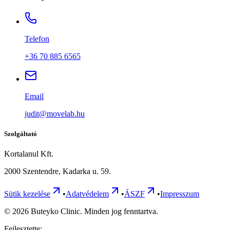
Telefon
+36 70 885 6565
Email
judit@movelab.hu
Szolgáltató
Kortalanul Kft.
2000 Szentendre, Kadarka u. 59.
Sütik kezelése
•
Adatvédelem
•
ÁSZF
•
Impresszum
©
2026
Buteyko Clinic. Minden jog fenntartva.
Fejlesztette: